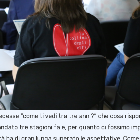
edesse “come ti vedi tra tre anni?” che cosa risp
ndato tre stagioni fa e, per quanto ci fossimo im
ltà ha di gran lunga superato le aspettative. Come