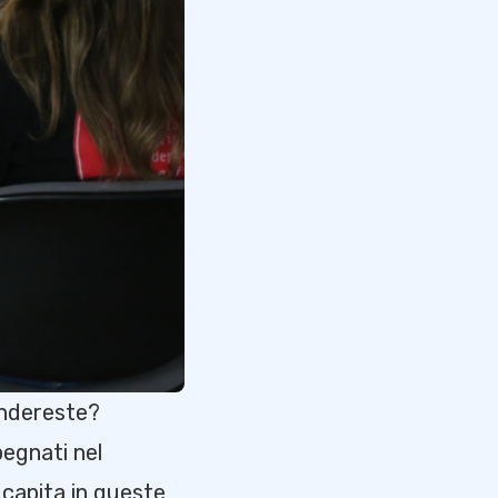
ondereste?
pegnati nel
 capita in queste