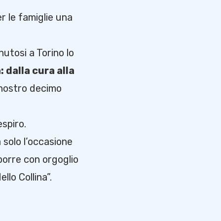
r le famiglie una
utosi a Torino lo
 dalla cura alla
l nostro decimo
espiro.
 solo l’occasione
sporre con orgoglio
llo Collina”.