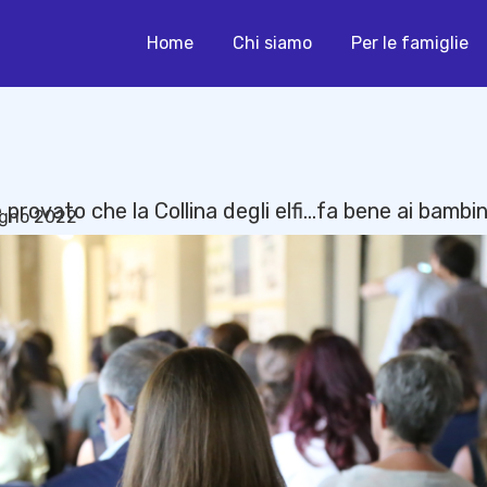
Home
Chi siamo
Per le famiglie
Cosa puoi fare
Blog
 provato che la Collina degli elfi…fa bene ai bambi
ugno 2022