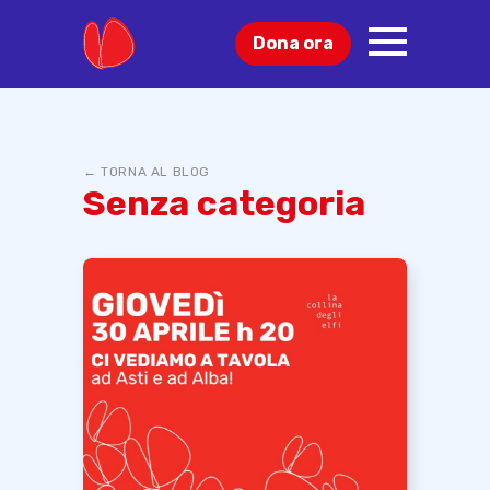
Dona ora
Cosa puoi fare
Blog
← TORNA AL BLOG
Senza categoria