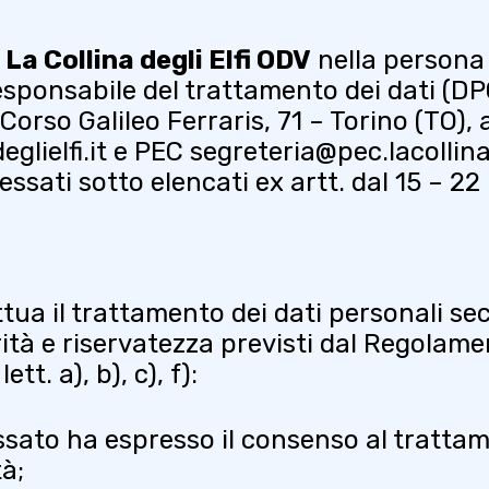
 La Collina degli Elfi ODV
nella person
ponsabile del trattamento dei dati (DPO)
orso Galileo Ferraris, 71 – Torino (TO),
glielfi.it
e PEC
segreteria@pec.lacollinad
teressati sotto elencati ex artt. dal 15 – 
tua il trattamento dei dati personali sec
rità e riservatezza previsti dal Regolam
ett. a), b), c), f):
essato ha espresso il consenso al trattam
tà;