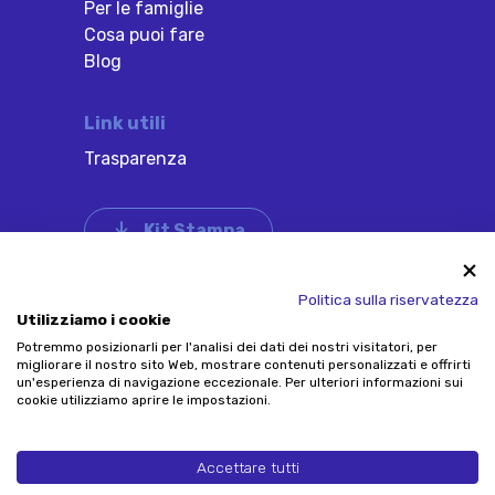
Per le famiglie
Cosa puoi fare
Blog
Link utili
Trasparenza
Kit Stampa
Credits: design by
Hello Tomorrow
, code by
Politica sulla riservatezza
Piramid
Utilizziamo i cookie
Potremmo posizionarli per l'analisi dei dati dei nostri visitatori, per
Via Craviano, 45, 12040 Govone (CN)
migliorare il nostro sito Web, mostrare contenuti personalizzati e offrirti
Tel. 333 60 64 973
un'esperienza di navigazione eccezionale. Per ulteriori informazioni sui
cookie utilizziamo aprire le impostazioni.
C.F. 90042790049
Privacy policy
Cookie poliicy
Accettare tutti
Banca d’Alba