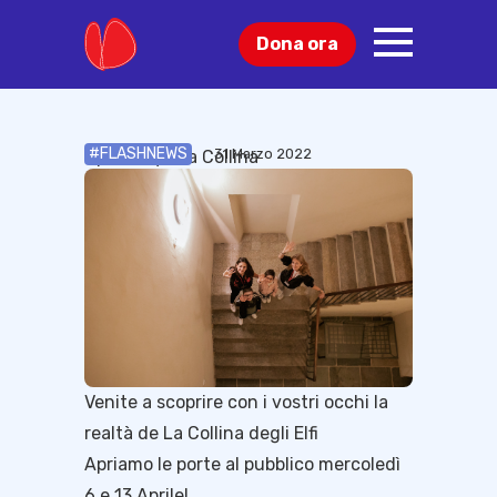
Dona ora
Cosa puoi fare
Blog
#FLASHNEWS
31 Marzo 2022
Open Day alla Collina
Venite a scoprire con i vostri occhi la
realtà de La Collina degli Elfi
Apriamo le porte al pubblico mercoledì
6 e 13 Aprile!