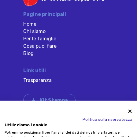
Pagine principali
Home
Chi siamo
Per le famiglie
Cosa puoi fare
Blog
Link utili
Trasparenza
Kit Stampa
Credits: design by
Hello Tomorrow
, code by
Politica sulla riservatezza
Piramid
Utilizziamo i cookie
Potremmo posizionarli per l'analisi dei dati dei nostri visitatori, per
Via Craviano, 45, 12040 Govone (CN)