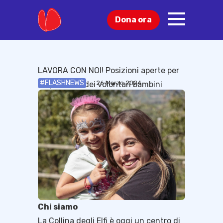
Dona ora
Cosa puoi fare
Blog
LAVORA CON NOI! Posizioni aperte per
#FLASHNEWS
26 Marzo 2024
responsabili dei volontari bambini
Chi siamo
La Collina degli Elfi è oggi un centro di